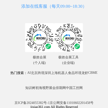
添加在线客服（每天09:00~18:30）
极效会展
极效会展工具
(个人端)
(企业端)
AI
CBME
热门搜索：
北京
跨境
深圳
上海
机器人
食品
环境
龙虾
知识树
初海视野
展会排期网
中国工控网
京ICP备2024055382号-1
京公网安备11010602201458号
jixiao361.com All Rights Reserved