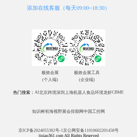
添加在线客服（每天09:00~18:30）
极效会展
极效会展工具
(个人端)
(企业端)
AI
CBME
热门搜索：
北京
跨境
深圳
上海
机器人
食品
环境
龙虾
知识树
初海视野
展会排期网
中国工控网
京ICP备2024055382号-1
京公网安备11010602201458号
jixiao361.com All Rights Reserved