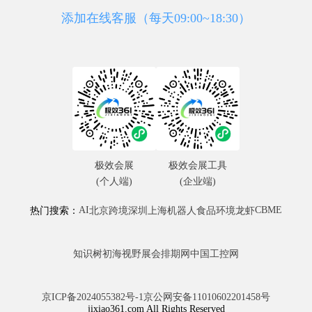
添加在线客服（每天09:00~18:30）
极效会展
极效会展工具
(个人端)
(企业端)
AI
CBME
热门搜索：
北京
跨境
深圳
上海
机器人
食品
环境
龙虾
知识树
初海视野
展会排期网
中国工控网
京ICP备2024055382号-1
京公网安备11010602201458号
jixiao361.com All Rights Reserved