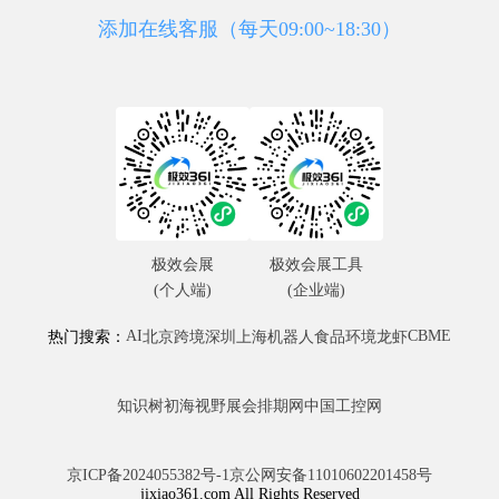
添加在线客服（每天09:00~18:30）
极效会展
极效会展工具
(个人端)
(企业端)
AI
CBME
热门搜索：
北京
跨境
深圳
上海
机器人
食品
环境
龙虾
知识树
初海视野
展会排期网
中国工控网
京ICP备2024055382号-1
京公网安备11010602201458号
jixiao361.com All Rights Reserved