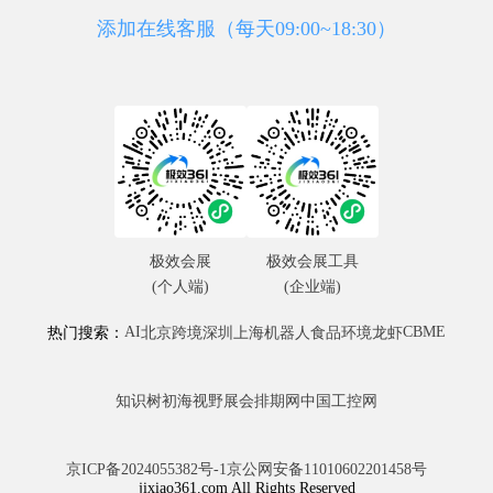
添加在线客服（每天09:00~18:30）
极效会展
极效会展工具
(个人端)
(企业端)
AI
CBME
热门搜索：
北京
跨境
深圳
上海
机器人
食品
环境
龙虾
知识树
初海视野
展会排期网
中国工控网
京ICP备2024055382号-1
京公网安备11010602201458号
jixiao361.com All Rights Reserved