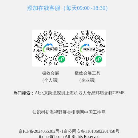
添加在线客服（每天09:00~18:30）
极效会展
极效会展工具
(个人端)
(企业端)
AI
CBME
热门搜索：
北京
跨境
深圳
上海
机器人
食品
环境
龙虾
知识树
初海视野
展会排期网
中国工控网
京ICP备2024055382号-1
京公网安备11010602201458号
jixiao361.com All Rights Reserved