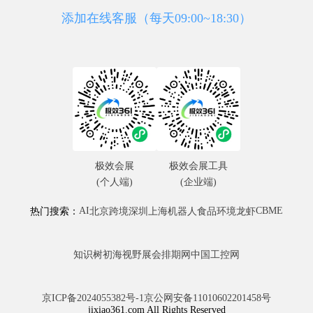
添加在线客服（每天09:00~18:30）
极效会展
极效会展工具
(个人端)
(企业端)
AI
CBME
热门搜索：
北京
跨境
深圳
上海
机器人
食品
环境
龙虾
知识树
初海视野
展会排期网
中国工控网
京ICP备2024055382号-1
京公网安备11010602201458号
jixiao361.com All Rights Reserved