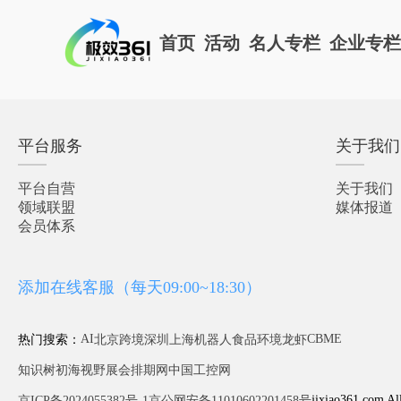
首页
活动
名人专栏
企业专
平台服务
关于我们
平台自营
关于我们
领域联盟
媒体报道
会员体系
添加在线客服（每天09:00~18:30）
AI
CBME
热门搜索：
北京
跨境
深圳
上海
机器人
食品
环境
龙虾
知识树
初海视野
展会排期网
中国工控网
jixiao361.com Al
京ICP备2024055382号-1
京公网安备11010602201458号