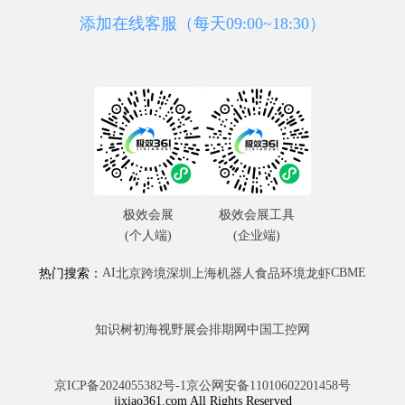
添加在线客服（每天09:00~18:30）
极效会展
极效会展工具
(个人端)
(企业端)
AI
CBME
热门搜索：
北京
跨境
深圳
上海
机器人
食品
环境
龙虾
知识树
初海视野
展会排期网
中国工控网
京ICP备2024055382号-1
京公网安备11010602201458号
jixiao361.com All Rights Reserved