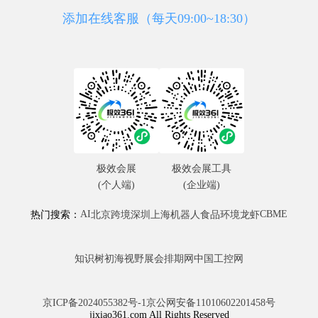
添加在线客服（每天09:00~18:30）
极效会展
极效会展工具
(个人端)
(企业端)
AI
CBME
热门搜索：
北京
跨境
深圳
上海
机器人
食品
环境
龙虾
知识树
初海视野
展会排期网
中国工控网
京ICP备2024055382号-1
京公网安备11010602201458号
jixiao361.com All Rights Reserved