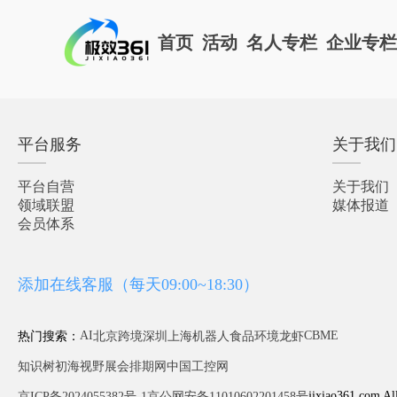
首页
活动
名人专栏
企业专
平台服务
关于我们
平台自营
关于我们
领域联盟
媒体报道
会员体系
添加在线客服（每天09:00~18:30）
AI
CBME
热门搜索：
北京
跨境
深圳
上海
机器人
食品
环境
龙虾
知识树
初海视野
展会排期网
中国工控网
jixiao361.com Al
京ICP备2024055382号-1
京公网安备11010602201458号