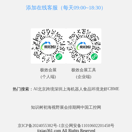
添加在线客服（每天09:00~18:30）
极效会展
极效会展工具
(个人端)
(企业端)
AI
CBME
热门搜索：
北京
跨境
深圳
上海
机器人
食品
环境
龙虾
知识树
初海视野
展会排期网
中国工控网
京ICP备2024055382号-1
京公网安备11010602201458号
jixiao361.com All Rights Reserved