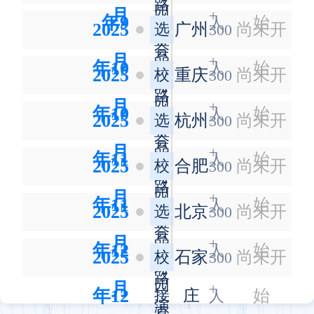
路
园
月
+
年9
接
始
人
2025
选
广州
尚未开
300
演
直
会
品
月
+
年10
播
始
人
2025
校
重庆
尚未开
300
对
路
园
月
+
年10
接
始
人
2025
选
杭州
尚未开
300
演
直
会
品
月
+
年11
播
始
人
2025
校
合肥
尚未开
300
对
路
园
月
+
年11
接
始
人
2025
选
北京
尚未开
300
演
直
会
品
月
+
年12
播
始
人
2025
校
石家
尚未开
300
对
路
园
月
+
年12
接
庄
始
人
演
直