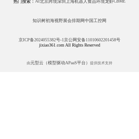
AI
CBME
热门搜索：
北京
跨境
深圳
上海
机器人
食品
环境
龙虾
知识树
初海视野
展会排期网
中国工控网
京ICP备2024055382号-1
京公网安备11010602201458号
jixiao361.com All Rights Reserved
元型云（模型驱动APaaS平台）
由
提供技术支持