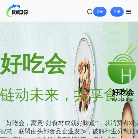
登录
注册
好吃会
链动未来，共享食代
好吃会
HAOCHIHUI
「好吃会，寓意“好食材成就好味道”，以消费者对
智慧。联盟由头部食品企业发起，破解行业分散低