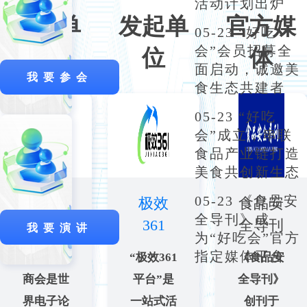
活动计划出炉
指导单
发起单
官方媒
05-23 “好吃
会”会员招募全
位
位
体
面启动，诚邀美
我要参会
食生态共建者
05-23 “好吃
会”成立，串联
食品产业链打造
美食共创新生态
05-23 《食品安
中国电
极效
食品安
全导刊》成
子商会
361
全导刊
我要演讲
为“好吃会”官方
指定媒体平台
中国电子
“极效361
《食品安
商会是世
平台”是
全导刊》
界电子论
一站式活
创刊于