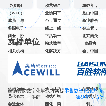
坛组织
动营销产
2007年，
（WEF）
业协同平
是由中国
成员，与
台，通过
商业联合
多国电子
线上、线
会主管，
商会、协
下活动一
北京肉类
支持单位
会和政府
站式数字
食品协
相关机构
化解决方
会、中国
保持着合
案，帮助
商业股份
作和业务
企业降
制企业经
关系，其
本、提
济联合会
最高权利
质、增
主办的食
机构为会
效，让活
品安全综
连锁餐饮数字化解决方案提
零售数智化服务商
员代表大
动执行智
合类期
供商
渠道解决方案
会暨全体
能化，简
刊。