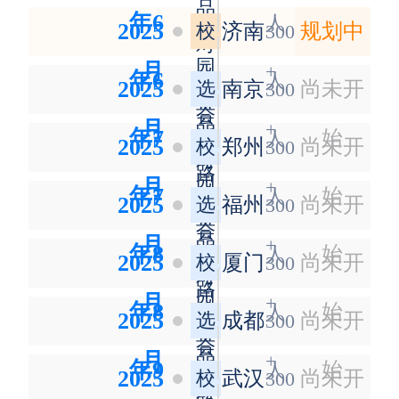
品
年6
人
2025
校
济南
规划中
300
对
园
月
+
年6
接
人
2025
选
南京
尚未开
300
直
会
品
月
+
年7
播
始
人
2025
校
郑州
尚未开
300
对
路
园
月
+
年7
接
始
人
2025
选
福州
尚未开
300
演
直
会
品
月
+
年8
播
始
人
2025
校
厦门
尚未开
300
对
路
园
月
+
年8
接
始
人
2025
选
成都
尚未开
300
演
直
会
品
月
+
年9
播
始
人
2025
校
武汉
尚未开
300
对