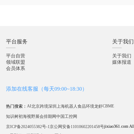
平台服务
关于我们
平台自营
关于我们
领域联盟
媒体报道
会员体系
添加在线客服（每天09:00~18:30）
AI
CBME
热门搜索：
北京
跨境
深圳
上海
机器人
食品
环境
龙虾
知识树
初海视野
展会排期网
中国工控网
jixiao361.com Al
京ICP备2024055382号-1
京公网安备11010602201458号