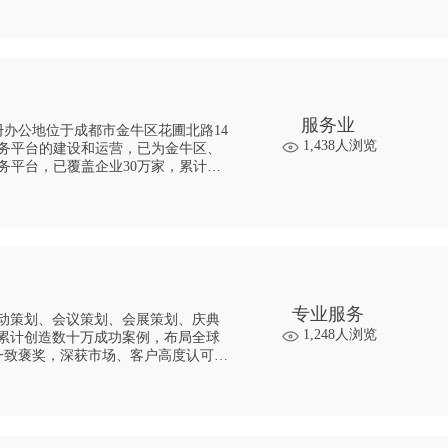
服务业
册办公地位于成都市金牛区花圃北路14
1,438人浏览
服务平台的建设和运营，已为金牛区、
务平台，已覆盖企业30万家，累计服
专业服务
活动策划、会议策划、会展策划、庆典
1,248人浏览
里累计创造数十万成功案例，布局全球
业一致褒奖，深获市场、客户高度认可。
，面对千变万化的市场和客户需求，提