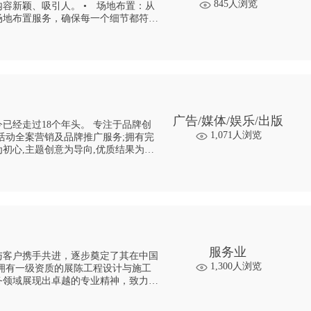
845人浏览
引人。 • 场地布置：从
场地布置服务，确保每一个细节都符合
广告/媒体/娱乐/出版
18个年头。 专注于品牌创
1,071人浏览
活动全案营销及品牌推广服务;拥有完
初心,主题创意为导向,优质结果为目
标;同客户一起探索创造可持续发展的美好未来。 🔹行业顶尖 坚持秉承「进博
服务业
起与客户携手共进，逐步奠定了其在中国
1,300人浏览
务领域展现出卓越的专业精神，致力于
案。 凭借深厚的行业经