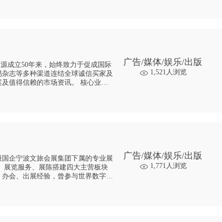
广告/媒体/娱乐/出版
资源成立50年来，始终致力于促成国际
1,521人浏览
易杂志等多种渠道连结全球诚信买家及
得信赖的市场资讯。 核心业务
广告/媒体/娱乐/出版
级国企宁波文旅会展集团下属的专业展
1,771人浏览
、办会、出展经验，曾参与世界数字经
文旅大展（第九届浙江书展、2024海