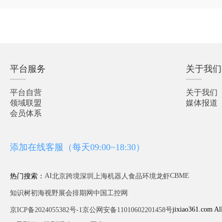
平台服务
关于我们
平台自营
关于我们
领域联盟
媒体报道
会员体系
添加在线客服（每天09:00~18:30）
AI
CBME
热门搜索：
北京
跨境
深圳
上海
机器人
食品
环境
龙虾
知识树
初海视野
展会排期网
中国工控网
jixiao361.com Al
京ICP备2024055382号-1
京公网安备11010602201458号