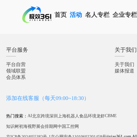
首页
活动
名人专栏
企业专
平台服务
关于我们
平台自营
关于我们
领域联盟
媒体报道
会员体系
添加在线客服（每天09:00~18:30）
AI
CBME
热门搜索：
北京
跨境
深圳
上海
机器人
食品
环境
龙虾
知识树
初海视野
展会排期网
中国工控网
jixiao361.com Al
京ICP备2024055382号-1
京公网安备11010602201458号