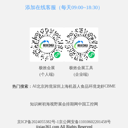
添加在线客服（每天09:00~18:30）
极效会展
极效会展工具
(个人端)
(企业端)
AI
CBME
热门搜索：
北京
跨境
深圳
上海
机器人
食品
环境
龙虾
知识树
初海视野
展会排期网
中国工控网
京ICP备2024055382号-1
京公网安备11010602201458号
jixiao361.com All Rights Reserved