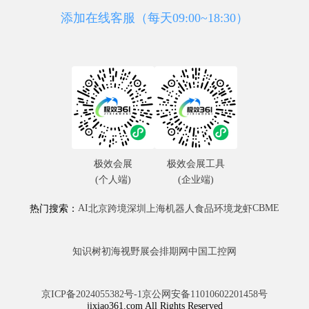
添加在线客服（每天09:00~18:30）
极效会展
极效会展工具
(个人端)
(企业端)
AI
CBME
热门搜索：
北京
跨境
深圳
上海
机器人
食品
环境
龙虾
知识树
初海视野
展会排期网
中国工控网
京ICP备2024055382号-1
京公网安备11010602201458号
jixiao361.com All Rights Reserved