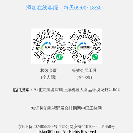
添加在线客服（每天09:00~18:30）
极效会展
极效会展工具
(个人端)
(企业端)
AI
CBME
热门搜索：
北京
跨境
深圳
上海
机器人
食品
环境
龙虾
知识树
初海视野
展会排期网
中国工控网
京ICP备2024055382号-1
京公网安备11010602201458号
jixiao361.com All Rights Reserved