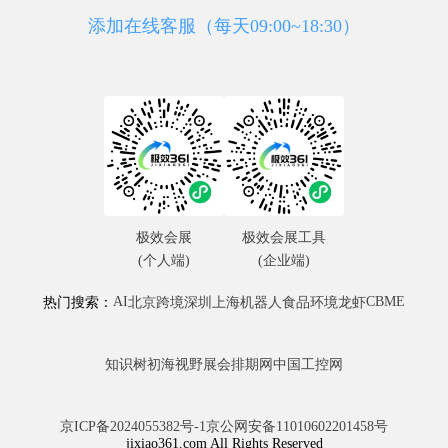
添加在线客服（每天09:00~18:30）
极效会展
极效会展工具
(个人端)
(企业端)
AI
CBME
热门搜索：
北京
跨境
深圳
上海
机器人
食品
环境
龙虾
知识树
初海视野
展会排期网
中国工控网
京ICP备2024055382号-1
京公网安备11010602201458号
jixiao361.com All Rights Reserved