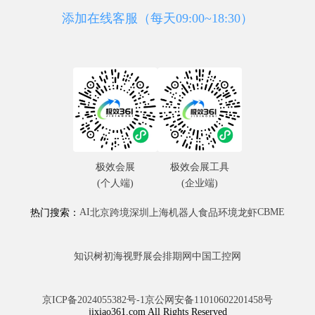
添加在线客服（每天09:00~18:30）
极效会展
极效会展工具
(个人端)
(企业端)
AI
CBME
热门搜索：
北京
跨境
深圳
上海
机器人
食品
环境
龙虾
知识树
初海视野
展会排期网
中国工控网
京ICP备2024055382号-1
京公网安备11010602201458号
jixiao361.com All Rights Reserved