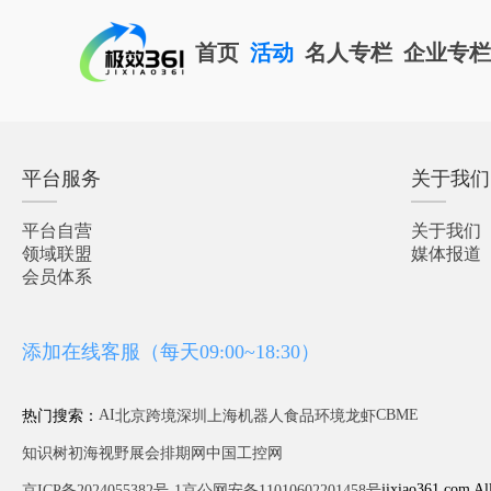
首页
活动
名人专栏
企业专
平台服务
关于我们
平台自营
关于我们
领域联盟
媒体报道
会员体系
添加在线客服（每天09:00~18:30）
AI
CBME
热门搜索：
北京
跨境
深圳
上海
机器人
食品
环境
龙虾
知识树
初海视野
展会排期网
中国工控网
jixiao361.com Al
京ICP备2024055382号-1
京公网安备11010602201458号