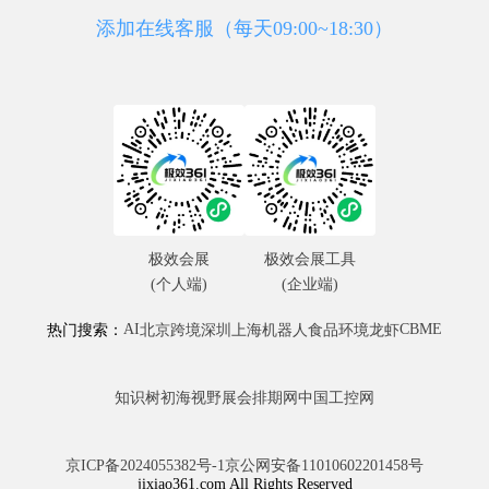
添加在线客服（每天09:00~18:30）
极效会展
极效会展工具
(个人端)
(企业端)
AI
CBME
热门搜索：
北京
跨境
深圳
上海
机器人
食品
环境
龙虾
知识树
初海视野
展会排期网
中国工控网
京ICP备2024055382号-1
京公网安备11010602201458号
jixiao361.com All Rights Reserved