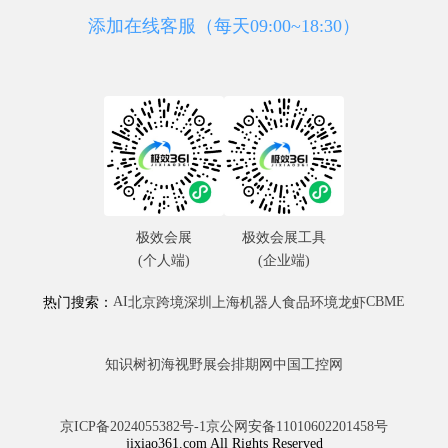
添加在线客服（每天09:00~18:30）
极效会展
极效会展工具
(个人端)
(企业端)
AI
CBME
热门搜索：
北京
跨境
深圳
上海
机器人
食品
环境
龙虾
知识树
初海视野
展会排期网
中国工控网
京ICP备2024055382号-1
京公网安备11010602201458号
jixiao361.com All Rights Reserved