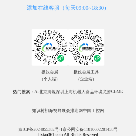
添加在线客服（每天09:00~18:30）
极效会展
极效会展工具
(个人端)
(企业端)
AI
CBME
热门搜索：
北京
跨境
深圳
上海
机器人
食品
环境
龙虾
知识树
初海视野
展会排期网
中国工控网
京ICP备2024055382号-1
京公网安备11010602201458号
jixiao361.com All Rights Reserved