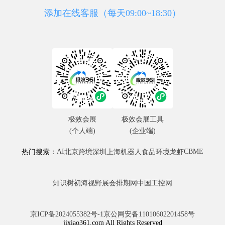
添加在线客服（每天09:00~18:30）
极效会展
极效会展工具
(个人端)
(企业端)
AI
CBME
热门搜索：
北京
跨境
深圳
上海
机器人
食品
环境
龙虾
知识树
初海视野
展会排期网
中国工控网
京ICP备2024055382号-1
京公网安备11010602201458号
jixiao361.com All Rights Reserved