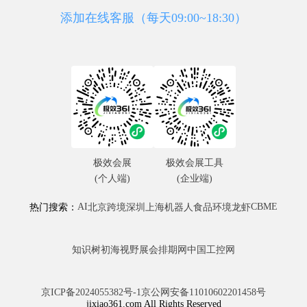
添加在线客服（每天09:00~18:30）
极效会展
极效会展工具
(个人端)
(企业端)
AI
CBME
热门搜索：
北京
跨境
深圳
上海
机器人
食品
环境
龙虾
知识树
初海视野
展会排期网
中国工控网
京ICP备2024055382号-1
京公网安备11010602201458号
jixiao361.com All Rights Reserved