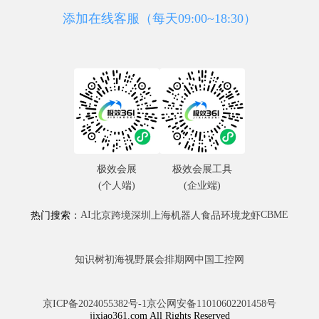
添加在线客服（每天09:00~18:30）
极效会展
极效会展工具
(个人端)
(企业端)
AI
CBME
热门搜索：
北京
跨境
深圳
上海
机器人
食品
环境
龙虾
知识树
初海视野
展会排期网
中国工控网
京ICP备2024055382号-1
京公网安备11010602201458号
jixiao361.com All Rights Reserved