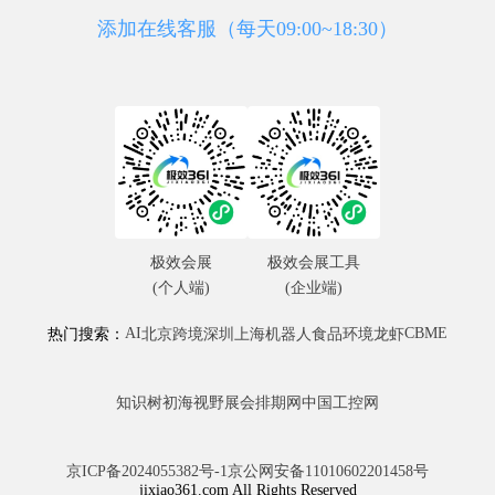
添加在线客服（每天09:00~18:30）
极效会展
极效会展工具
(个人端)
(企业端)
AI
CBME
热门搜索：
北京
跨境
深圳
上海
机器人
食品
环境
龙虾
知识树
初海视野
展会排期网
中国工控网
京ICP备2024055382号-1
京公网安备11010602201458号
jixiao361.com All Rights Reserved