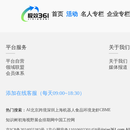
首页
活动
名人专栏
企业专
平台服务
关于我们
平台自营
关于我们
领域联盟
媒体报道
会员体系
添加在线客服（每天09:00~18:30）
AI
CBME
热门搜索：
北京
跨境
深圳
上海
机器人
食品
环境
龙虾
知识树
初海视野
展会排期网
中国工控网
jixiao361.com Al
京ICP备2024055382号-1
京公网安备11010602201458号