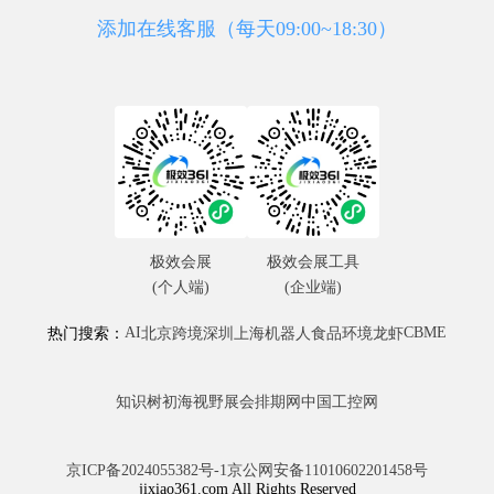
添加在线客服（每天09:00~18:30）
极效会展
极效会展工具
(个人端)
(企业端)
AI
CBME
热门搜索：
北京
跨境
深圳
上海
机器人
食品
环境
龙虾
知识树
初海视野
展会排期网
中国工控网
京ICP备2024055382号-1
京公网安备11010602201458号
jixiao361.com All Rights Reserved