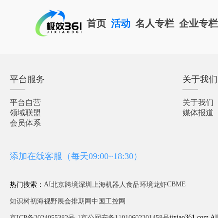
首页
活动
名人专栏
企业专
平台服务
关于我们
平台自营
关于我们
领域联盟
媒体报道
会员体系
添加在线客服（每天09:00~18:30）
AI
CBME
热门搜索：
北京
跨境
深圳
上海
机器人
食品
环境
龙虾
知识树
初海视野
展会排期网
中国工控网
jixiao361.com Al
京ICP备2024055382号-1
京公网安备11010602201458号