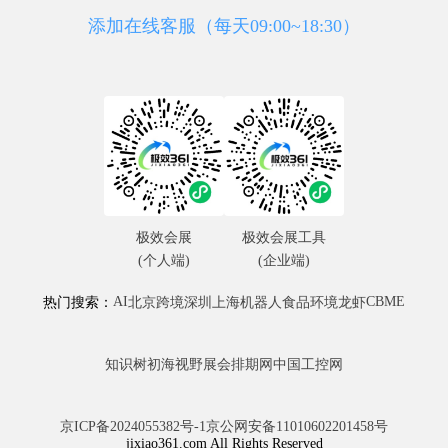
添加在线客服（每天09:00~18:30）
极效会展
极效会展工具
(个人端)
(企业端)
AI
CBME
热门搜索：
北京
跨境
深圳
上海
机器人
食品
环境
龙虾
知识树
初海视野
展会排期网
中国工控网
京ICP备2024055382号-1
京公网安备11010602201458号
jixiao361.com All Rights Reserved