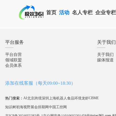
首页
活动
名人专栏
企业专
平台服务
关于我们
平台自营
关于我们
领域联盟
媒体报道
会员体系
添加在线客服（每天09:00~18:30）
AI
CBME
热门搜索：
北京
跨境
深圳
上海
机器人
食品
环境
龙虾
知识树
初海视野
展会排期网
中国工控网
jixiao361.com Al
京ICP备2024055382号-1
京公网安备11010602201458号