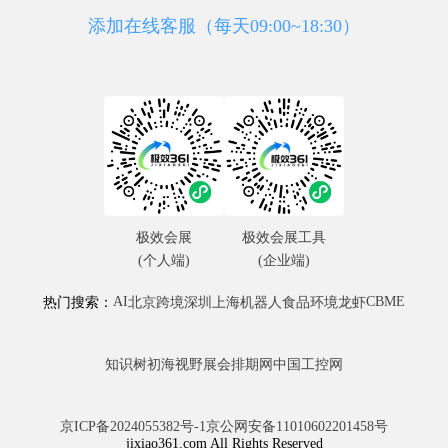
添加在线客服（每天09:00~18:30）
极效会展
极效会展工具
(个人端)
(企业端)
AI
CBME
热门搜索：
北京
跨境
深圳
上海
机器人
食品
环境
龙虾
知识树
初海视野
展会排期网
中国工控网
京ICP备2024055382号-1
京公网安备11010602201458号
jixiao361.com All Rights Reserved