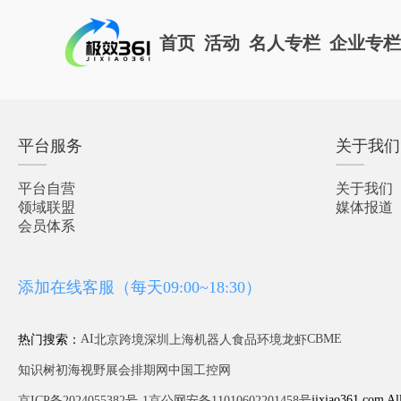
首页
活动
名人专栏
企业专
平台服务
关于我们
平台自营
关于我们
领域联盟
媒体报道
会员体系
添加在线客服（每天09:00~18:30）
AI
CBME
热门搜索：
北京
跨境
深圳
上海
机器人
食品
环境
龙虾
知识树
初海视野
展会排期网
中国工控网
jixiao361.com Al
京ICP备2024055382号-1
京公网安备11010602201458号