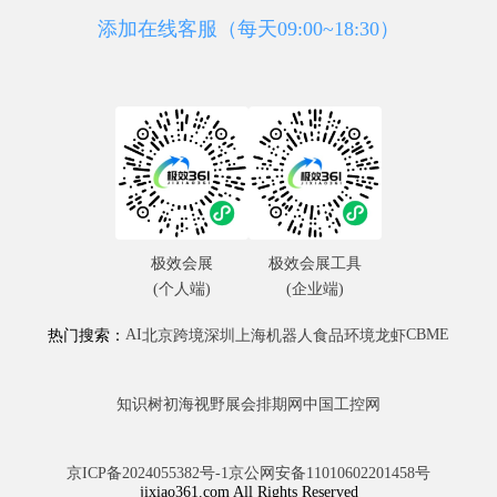
添加在线客服（每天09:00~18:30）
极效会展
极效会展工具
(个人端)
(企业端)
AI
CBME
热门搜索：
北京
跨境
深圳
上海
机器人
食品
环境
龙虾
知识树
初海视野
展会排期网
中国工控网
京ICP备2024055382号-1
京公网安备11010602201458号
jixiao361.com All Rights Reserved