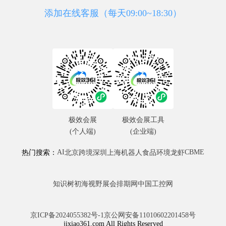
添加在线客服（每天09:00~18:30）
极效会展
极效会展工具
(个人端)
(企业端)
AI
CBME
热门搜索：
北京
跨境
深圳
上海
机器人
食品
环境
龙虾
知识树
初海视野
展会排期网
中国工控网
京ICP备2024055382号-1
京公网安备11010602201458号
jixiao361.com All Rights Reserved