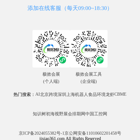
添加在线客服（每天09:00~18:30）
极效会展
极效会展工具
(个人端)
(企业端)
AI
CBME
热门搜索：
北京
跨境
深圳
上海
机器人
食品
环境
龙虾
知识树
初海视野
展会排期网
中国工控网
京ICP备2024055382号-1
京公网安备11010602201458号
jixiao361.com All Rights Reserved