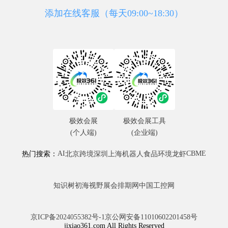
添加在线客服（每天09:00~18:30）
极效会展
极效会展工具
(个人端)
(企业端)
AI
CBME
热门搜索：
北京
跨境
深圳
上海
机器人
食品
环境
龙虾
知识树
初海视野
展会排期网
中国工控网
京ICP备2024055382号-1
京公网安备11010602201458号
jixiao361.com All Rights Reserved