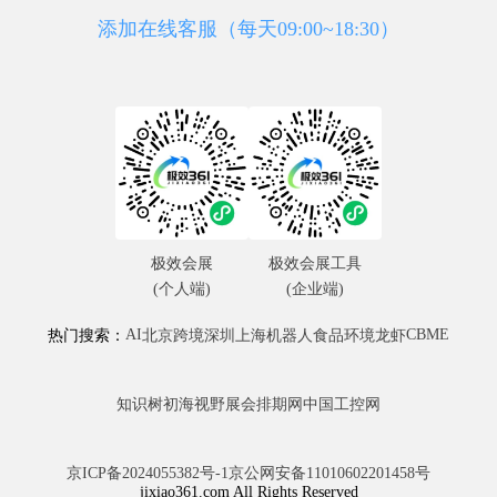
添加在线客服（每天09:00~18:30）
极效会展
极效会展工具
(个人端)
(企业端)
AI
CBME
热门搜索：
北京
跨境
深圳
上海
机器人
食品
环境
龙虾
知识树
初海视野
展会排期网
中国工控网
京ICP备2024055382号-1
京公网安备11010602201458号
jixiao361.com All Rights Reserved