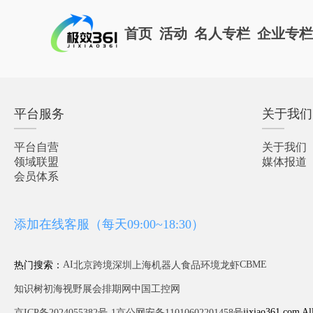
首页
活动
名人专栏
企业专
平台服务
关于我们
平台自营
关于我们
领域联盟
媒体报道
会员体系
添加在线客服（每天09:00~18:30）
AI
CBME
热门搜索：
北京
跨境
深圳
上海
机器人
食品
环境
龙虾
知识树
初海视野
展会排期网
中国工控网
jixiao361.com Al
京ICP备2024055382号-1
京公网安备11010602201458号