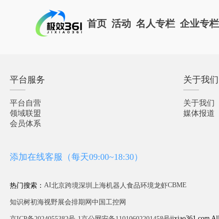
首页
活动
名人专栏
企业专
平台服务
关于我们
平台自营
关于我们
领域联盟
媒体报道
会员体系
添加在线客服（每天09:00~18:30）
AI
CBME
热门搜索：
北京
跨境
深圳
上海
机器人
食品
环境
龙虾
知识树
初海视野
展会排期网
中国工控网
jixiao361.com Al
京ICP备2024055382号-1
京公网安备11010602201458号