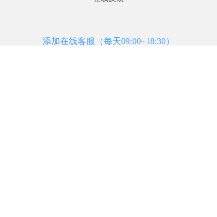
添加在线客服（每天09:00~18:30）
极效会展
极效会展工具
(个人端)
(企业端)
AI
CBME
热门搜索：
北京
跨境
深圳
上海
机器人
食品
环境
龙虾
知识树
初海视野
展会排期网
中国工控网