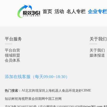
首页
活动
名人专栏
企业专
平台服务
关于我们
平台自营
关于我们
领域联盟
媒体报道
会员体系
添加在线客服（每天09:00~18:30）
AI
CBME
热门搜索：
北京
跨境
深圳
上海
机器人
食品
环境
龙虾
知识树
初海视野
展会排期网
中国工控网
jixiao361.com Al
京ICP备2024055382号-1
京公网安备11010602201458号