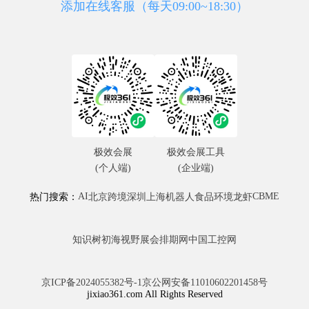
添加在线客服（每天09:00~18:30）
极效会展
极效会展工具
(个人端)
(企业端)
AI
CBME
热门搜索：
北京
跨境
深圳
上海
机器人
食品
环境
龙虾
知识树
初海视野
展会排期网
中国工控网
京ICP备2024055382号-1
京公网安备11010602201458号
jixiao361.com All Rights Reserved