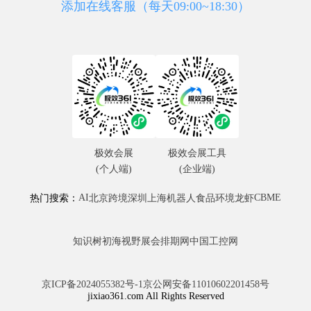
添加在线客服（每天09:00~18:30）
极效会展
极效会展工具
(个人端)
(企业端)
AI
CBME
热门搜索：
北京
跨境
深圳
上海
机器人
食品
环境
龙虾
知识树
初海视野
展会排期网
中国工控网
京ICP备2024055382号-1
京公网安备11010602201458号
jixiao361.com All Rights Reserved