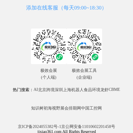
添加在线客服（每天09:00~18:30）
极效会展
极效会展工具
(个人端)
(企业端)
AI
CBME
热门搜索：
北京
跨境
深圳
上海
机器人
食品
环境
龙虾
知识树
初海视野
展会排期网
中国工控网
京ICP备2024055382号-1
京公网安备11010602201458号
jixiao361.com All Rights Reserved