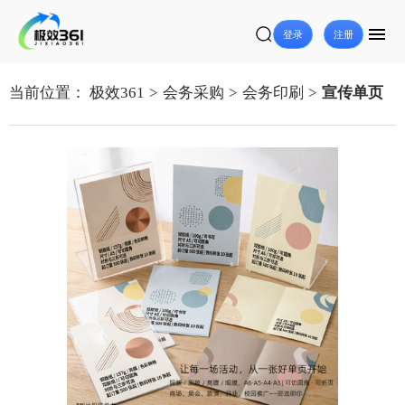
登录
注册
当前位置：
极效361
>
会务采购
>
会务印刷
>
宣传单页