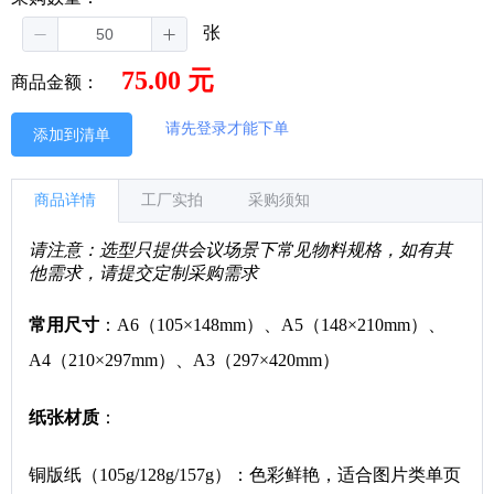
张
75.00 元
商品金额：
请先登录才能下单
添加到清单
商品详情
工厂实拍
采购须知
请注意：选型只提供会议场景下常见物料规格，如有其
他需求，请提交定制采购需求
常用尺寸
：A6（105×148mm）、A5（148×210mm）、
A4（210×297mm）、A3（297×420mm）
纸张材质
：
铜版纸（105g/128g/157g）：色彩鲜艳，适合图片类单页