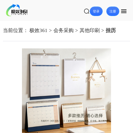
登录
注册
当前位置：
极效361
>
会务采购
>
其他印刷
>
挂历